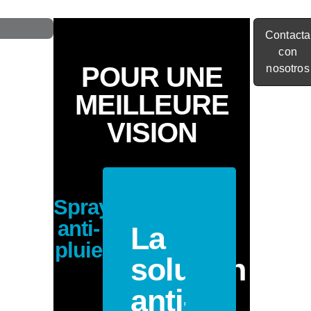
Idiomas
Contacta
con
POUR UNE
nosotros
MEILLEURE
VISION
Spray
anti-
La
pluie
solution
anti-