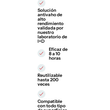
Solución
antivaho de
alto
rendimiento
validada por
nuestro
laboratorio de
I+D
Eficaz de
8 a 10
horas
Reutilizable
hasta 200
veces
Compatible
con todo tipo