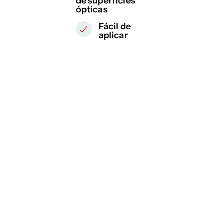
de superficies
ópticas
Fácil de
aplicar
5 ventajas que hacen de
VisioFog la solución ideal
para una visibilidad
perfecta. Gracias a su
avanzada tecnología, su
facilidad de uso y su
Solución
Eficaz
Reutilizable
Compatible
Fácil
eficacia demostrada,
validada
para
hasta
con
de
VisioFog lo tiene todo
por
8 a 10
200 veces
todos los
aplicar
nuestro
horas
tipos de
para mejorar tu vida
laboratorio
superficie
cotidiana bajo la lluvia. 🌧️
de I+D
óptica
🚀