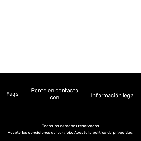
exteriores y Visiofog
en interiores, se
aumenta la
seguridad y la
comodidad.
Ponte en contacto
Faqs
Información legal
con
Todos los derechos reservados
Acepto las condiciones del servicio. Acepto la política de privacidad.