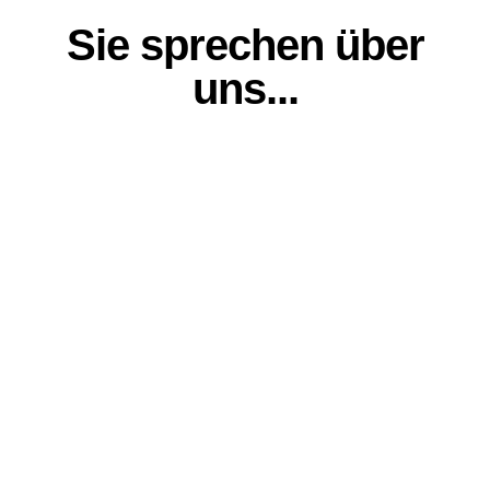
Sie sprechen über
uns...
VisioDry
VisioDry
Moto
Caradisiac
Magazine
"Das VISIODRY®
Regenschutzspray,
"Und es funktioniert!
das sich schnell für
Schon auf den ersten
viele Motorradfahrer
Metern, die wir
als unentbehrlich
fahren, rieselt der