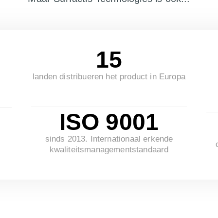
15
landen distribueren het product in Europa
ISO 9001
sinds 2013. Internationaal erkende
kwaliteitsmanagementstandaard