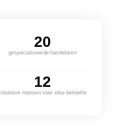
20
gespecialiseerde handelaren
12
creatieve mensen voor elke behoefte