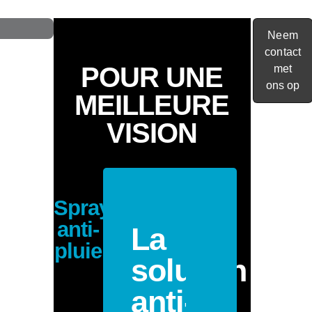
Talen
Neem
contact
POUR UNE
met
ons op
MEILLEURE
VISION
Spray
anti-
La
pluie
solution
anti-