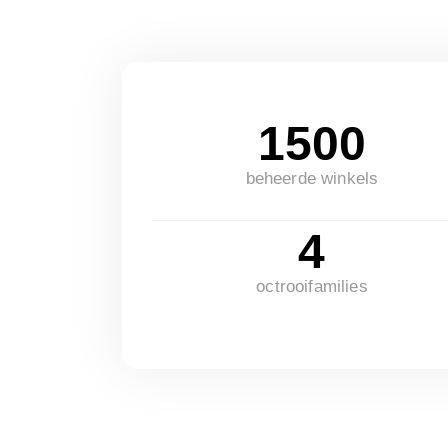
1500
beheerde winkels
4
octrooifamilies