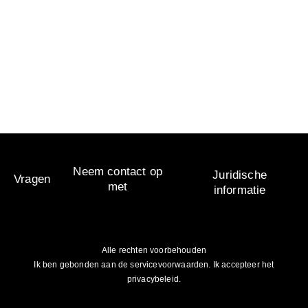
Visiofog binnenshuis
worden aangebracht,
worden veiligheid en
comfort verhoogd.
Neem contact op
Juridische
Vragen
met
informatie
Alle rechten voorbehouden
Ik ben gebonden aan de servicevoorwaarden. Ik accepteer het
privacybeleid.