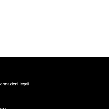
, ma i cambiamenti di
 visiera. Utilizzando
e Visiodry all'esterno e
mentano.
formazioni legali
 sulla