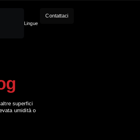
Contattaci
Lingue
og
altre superfici
levata umidità o