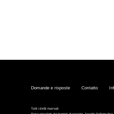
Visiodry aumenta la sicurezza in caso di pioggia
temperatura spesso causano l'appannamento della
Visiocrystal per pulire la visiera prima di applicar
Visiofog all'interno, la sicurezza e il comfort au
Domande e risposte
Contatto
In
Tutti i diritti riservati
Sono vincolato dai termini di servizio. Accetto l'informativa